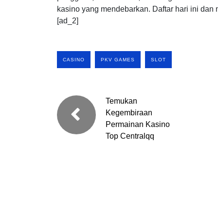
kasino yang mendebarkan. Daftar hari ini dan
[ad_2]
CASINO
PKV GAMES
SLOT
Temukan
Kegembiraan
Permainan Kasino
Top Centralqq