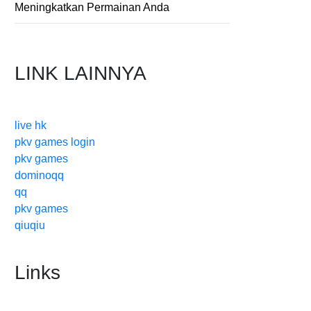
Meningkatkan Permainan Anda
LINK LAINNYA
live hk
pkv games login
pkv games
dominoqq
qq
pkv games
qiuqiu
Links