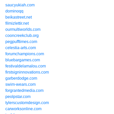
saucyukiah.com
dominoqq
beikastreet.net
filmizlettir.net
ourmultiworlds.com
cooncreekclub.org
pegpufftimes.com
celestia-arts.com
forumchampions.com
bluebargames.com
festivaldelamalou.com
firstsigninnovations.com
garberdodge.com
swim-wears.com
forgrantedmedia.com
peolpstar.com
tylerscustomdesign.com
carworksonline.com