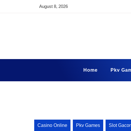
Skip
August 8, 2026
to
content
Mainkan slot gacor dengan deposit pulsa d
Slot Gaco
Home
Pkv Ga
Casino Online
Pkv Games
Slot Gacor