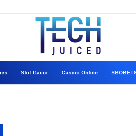
an dapatkan kemenangan dengan cepat. Nikmati permainan
r dengan Deposit Pu
mes
Slot Gacor
Casino Online
SBOBET
Mendapatkan Kemen