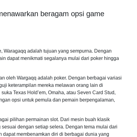
 menawarkan beragam opsi game
e, Waragaqq adalah tujuan yang sempurna. Dengan
in dapat menikmati segalanya mulai dari poker hingga
an oleh Wargaqq adalah poker. Dengan berbagai variasi
guji keterampilan mereka melawan orang lain di
ih suka Texas Hold’em, Omaha, atau Seven Card Stud,
ngan opsi untuk pemula dan pemain berpengalaman,
ai pilihan permainan slot. Dari mesin buah klasik
 sesuai dengan setiap selera. Dengan tema mulai dari
in dapat membenamkan diri di berbagai dunia yang