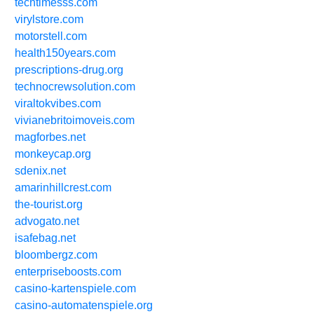
techtimesss.com
virylstore.com
motorstell.com
health150years.com
prescriptions-drug.org
technocrewsolution.com
viraltokvibes.com
vivianebritoimoveis.com
magforbes.net
monkeycap.org
sdenix.net
amarinhillcrest.com
the-tourist.org
advogato.net
isafebag.net
bloombergz.com
enterpriseboosts.com
casino-kartenspiele.com
casino-automatenspiele.org