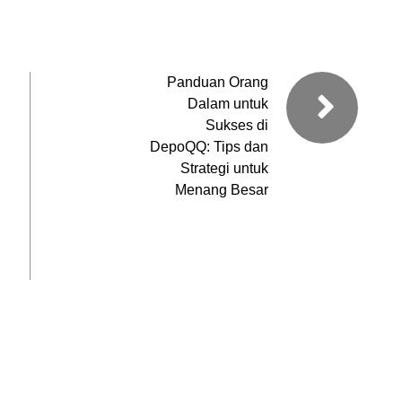
Panduan Orang
Dalam untuk
Sukses di
DepoQQ: Tips dan
Strategi untuk
Menang Besar