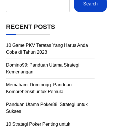
Search
RECENT POSTS
10 Game PKV Teratas Yang Harus Anda
Coba di Tahun 2023
Domino99: Panduan Utama Strategi
Kemenangan
Memahami Dominoqq: Panduan
Komprehensif untuk Pemula
Panduan Utama Poker88: Strategi untuk
Sukses
10 Strategi Poker Penting untuk