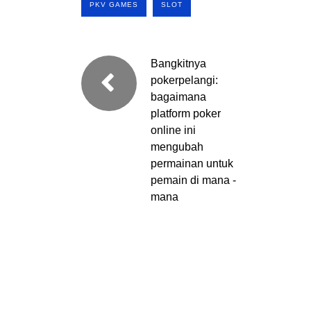
PKV GAMES
SLOT
Bangkitnya
pokerpelangi:
bagaimana
platform poker
online ini
mengubah
permainan untuk
pemain di mana -
mana