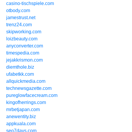
casino-tischspiele.com
otbody.com
jamestrust.net
trenz24.com
skipworking.com
loizbeauty.com
anyconverter.com
timespedia.com
jejakkrismon.com
diemthole.biz
ufabetkk.com
allquickmedia.com
technewsgazette.com
pureglowfacecream.com
kingofherrings.com
mrbetjapan.com
anewentity.biz
appkuala.com
seo7days.com