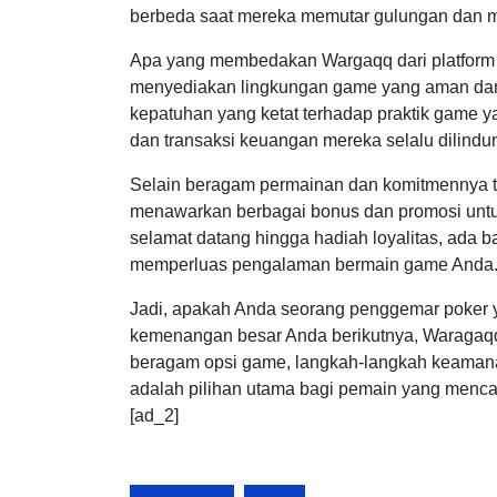
berbeda saat mereka memutar gulungan dan 
Apa yang membedakan Wargaqq dari platform 
menyediakan lingkungan game yang aman dan 
kepatuhan yang ketat terhadap praktik game y
dan transaksi keuangan mereka selalu dilindun
Selain beragam permainan dan komitmennya 
menawarkan berbagai bonus dan promosi untu
selamat datang hingga hadiah loyalitas, ada 
memperluas pengalaman bermain game Anda
Jadi, apakah Anda seorang penggemar poker y
kemenangan besar Anda berikutnya, Waragaqq
beragam opsi game, langkah-langkah keamana
adalah pilihan utama bagi pemain yang mencar
[ad_2]