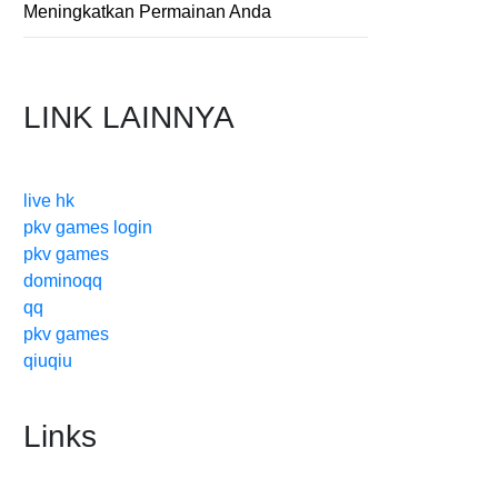
Meningkatkan Permainan Anda
LINK LAINNYA
live hk
pkv games login
pkv games
dominoqq
qq
pkv games
qiuqiu
Links