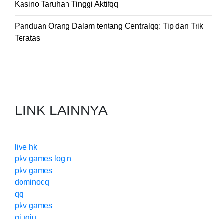
Kasino Taruhan Tinggi Aktifqq
Panduan Orang Dalam tentang Centralqq: Tip dan Trik
Teratas
LINK LAINNYA
live hk
pkv games login
pkv games
dominoqq
qq
pkv games
qiuqiu