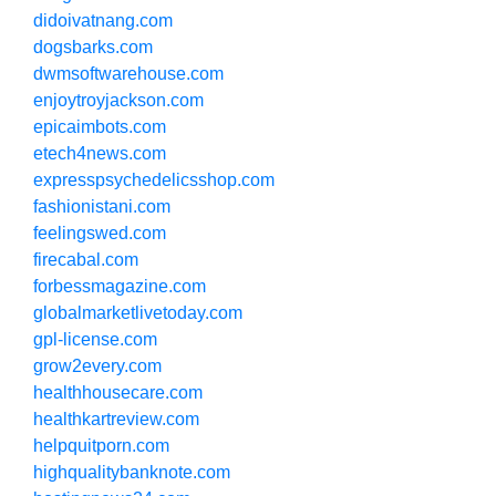
didoivatnang.com
dogsbarks.com
dwmsoftwarehouse.com
enjoytroyjackson.com
epicaimbots.com
etech4news.com
expresspsychedelicsshop.com
fashionistani.com
feelingswed.com
firecabal.com
forbessmagazine.com
globalmarketlivetoday.com
gpl-license.com
grow2every.com
healthhousecare.com
healthkartreview.com
helpquitporn.com
highqualitybanknote.com