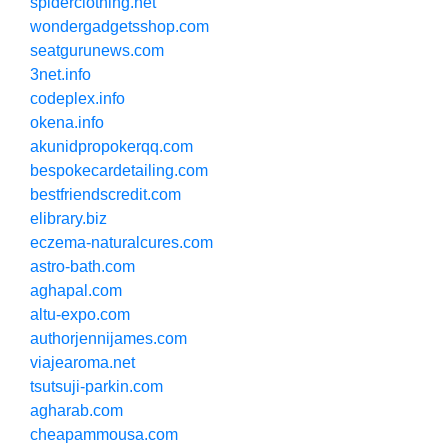
spiderclothing.net
wondergadgetsshop.com
seatgurunews.com
3net.info
codeplex.info
okena.info
akunidpropokerqq.com
bespokecardetailing.com
bestfriendscredit.com
elibrary.biz
eczema-naturalcures.com
astro-bath.com
aghapal.com
altu-expo.com
authorjennijames.com
viajearoma.net
tsutsuji-parkin.com
agharab.com
cheapammousa.com