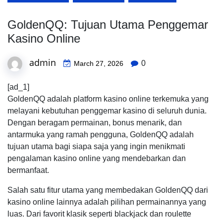
GoldenQQ: Tujuan Utama Penggemar
Kasino Online
admin
0
March 27, 2026
[ad_1]
GoldenQQ adalah platform kasino online terkemuka yang
melayani kebutuhan penggemar kasino di seluruh dunia.
Dengan beragam permainan, bonus menarik, dan
antarmuka yang ramah pengguna, GoldenQQ adalah
tujuan utama bagi siapa saja yang ingin menikmati
pengalaman kasino online yang mendebarkan dan
bermanfaat.
Salah satu fitur utama yang membedakan GoldenQQ dari
kasino online lainnya adalah pilihan permainannya yang
luas. Dari favorit klasik seperti blackjack dan roulette