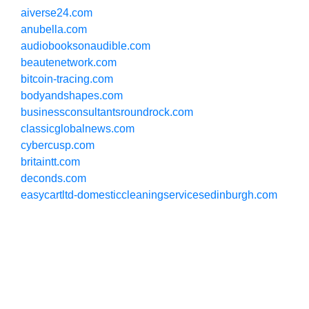
aiverse24.com
anubella.com
audiobooksonaudible.com
beautenetwork.com
bitcoin-tracing.com
bodyandshapes.com
businessconsultantsroundrock.com
classicglobalnews.com
cybercusp.com
britaintt.com
deconds.com
easycartltd-domesticcleaningservicesedinburgh.com