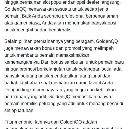
hingga permainan slot populer dan opsi dealer langsung,
GoldenQQ menawarkan sesuatu untuk setiap jenis
pemain. Baik Anda seorang profesional berpengalaman
atau gamer biasa, Anda akan menemukan banyak opsi
untuk menghibur dan berinteraksi.
Selain pilihan permainannya yang beragam, GoldenQQ
juga menawarkan bonus dan promosi yang melimpah
untuk membantu pemain memaksimalkan
kemenangannya. Dari bonus sambutan untuk pemain baru
hingga promosi berkelanjutan untuk pelanggan setia, ada
banyak peluang untuk mendapatkan uang tunai dan
hadiah tambahan saat memainkan game favorit Anda.
Dengan tingkat pembayaran yang tinggi dan kebijakan
permainan yang adil, GoldenQQ memastikan bahwa
pemain memiliki peluang yang adil untuk menang besar di
setiap taruhan.
Fitur menonjol lainnya dari GoldenQQ adalah
antarmukanya yang ramah pengguna, yang memudahkan