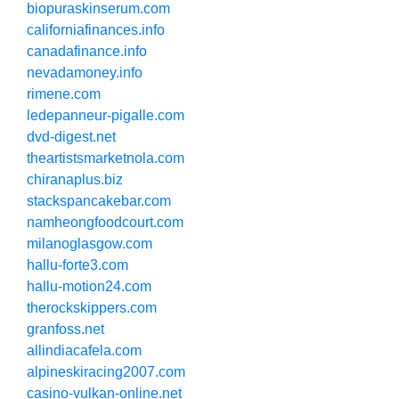
biopuraskinserum.com
californiafinances.info
canadafinance.info
nevadamoney.info
rimene.com
ledepanneur-pigalle.com
dvd-digest.net
theartistsmarketnola.com
chiranaplus.biz
stackspancakebar.com
namheongfoodcourt.com
milanoglasgow.com
hallu-forte3.com
hallu-motion24.com
therockskippers.com
granfoss.net
allindiacafela.com
alpineskiracing2007.com
casino-vulkan-online.net