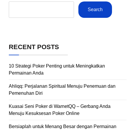
Search
RECENT POSTS
10 Strategi Poker Penting untuk Meningkatkan
Permainan Anda
Ahliqq: Perjalanan Spiritual Menuju Penemuan dan
Pemenuhan Diri
Kuasai Seni Poker di WarnetQQ – Gerbang Anda
Menuju Kesuksesan Poker Online
Bersiaplah untuk Menang Besar dengan Permainan