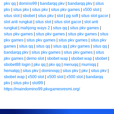
pkv qq
|
domino99
|
bandarqq pkv
|
bandarqq pkv
|
situs
pkv
|
situs pkv
|
situs pkv
|
situs pkv games
|
x500 slot
|
situs slot
|
sbobet
|
situs pkv
|
slot
|
pg soft
|
situs slot gacor
|
slot anti rungkat
|
situs slot
|
situs slot gacor
|
slot anti
rungkat
|
mahjong ways 2
|
situs qq
|
situs pkv games
|
situs pkv games
|
situs pkv games
|
situs pkv games
|
situs
pkv games
|
situs pkv games
|
situs pkv games
|
situs pkv
games
|
situs qq
|
situs qq
|
situs qq
|
pkv games
|
situs qq
|
bandarqq pkv
|
situs pkv games
|
situs pkv games
|
situs
pkv games
|
demo slot
|
sbobet wap
|
sbobet wap
|
sbobet
|
sbobet88 login
|
pkv qq
|
pkv qq
|
menuqq
|
murniqq
|
hematqq
|
situs pkv
|
dominoqq
|
situs pkv
|
pkv
|
situs pkv
|
sbobet wap
|
x500 slot
|
x500 slot
|
x500 slot
|
bandarqq
pkv
|
situs pkv
|
slot99
|
https://maindomino99.pkvgamesresmi.org/