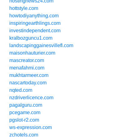
hostingnews24.com
hottstyle.com
howtodiyanything.com
inspiringearthlings.com
investindependent.com
kralbozguncu1.com
landscapinggainesvillefl.com
maisonhauturier.com
mascreator.com
menafahmi.com
mukhtarmeer.com
nascartoday.com
nqted.com
nzdriverlicence.com
pagalguru.com
pcegame.com
pgslot-r2.com
ws-expression.com
zchotels.com