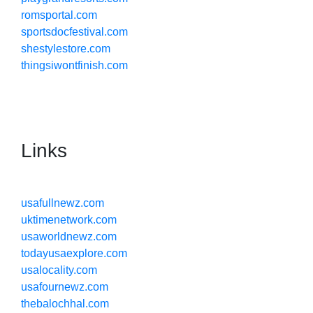
romsportal.com
sportsdocfestival.com
shestylestore.com
thingsiwontfinish.com
Links
usafullnewz.com
uktimenetwork.com
usaworldnewz.com
todayusaexplore.com
usalocality.com
usafournewz.com
thebalochhal.com