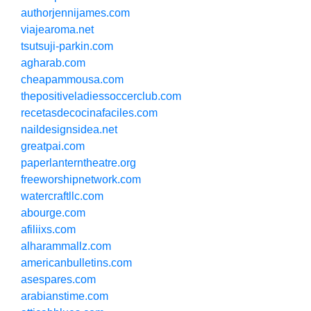
authorjennijames.com
viajearoma.net
tsutsuji-parkin.com
agharab.com
cheapammousa.com
thepositiveladiessoccerclub.com
recetasdecocinafaciles.com
naildesignsidea.net
greatpai.com
paperlanterntheatre.org
freeworshipnetwork.com
watercraftllc.com
abourge.com
afiliixs.com
alharammallz.com
americanbulletins.com
asespares.com
arabianstime.com