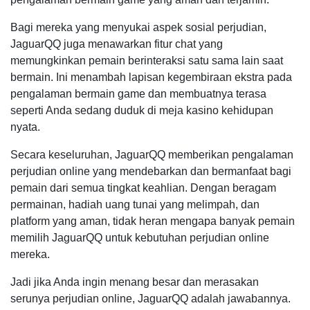
Bagi mereka yang menyukai aspek sosial perjudian,
JaguarQQ juga menawarkan fitur chat yang
memungkinkan pemain berinteraksi satu sama lain saat
bermain. Ini menambah lapisan kegembiraan ekstra pada
pengalaman bermain game dan membuatnya terasa
seperti Anda sedang duduk di meja kasino kehidupan
nyata.
Secara keseluruhan, JaguarQQ memberikan pengalaman
perjudian online yang mendebarkan dan bermanfaat bagi
pemain dari semua tingkat keahlian. Dengan beragam
permainan, hadiah uang tunai yang melimpah, dan
platform yang aman, tidak heran mengapa banyak pemain
memilih JaguarQQ untuk kebutuhan perjudian online
mereka.
Jadi jika Anda ingin menang besar dan merasakan
serunya perjudian online, JaguarQQ adalah jawabannya.