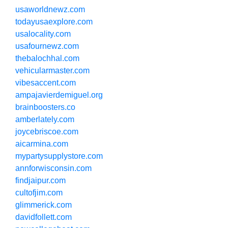
usaworldnewz.com
todayusaexplore.com
usalocality.com
usafournewz.com
thebalochhal.com
vehicularmaster.com
vibesaccent.com
ampajavierdemiguel.org
brainboosters.co
amberlately.com
joycebriscoe.com
aicarmina.com
mypartysupplystore.com
annforwisconsin.com
findjaipur.com
cultofjim.com
glimmerick.com
davidfollett.com