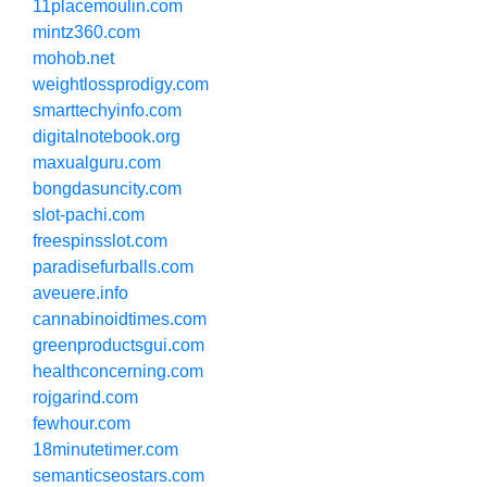
11placemoulin.com
mintz360.com
mohob.net
weightlossprodigy.com
smarttechyinfo.com
digitalnotebook.org
maxualguru.com
bongdasuncity.com
slot-pachi.com
freespinsslot.com
paradisefurballs.com
aveuere.info
cannabinoidtimes.com
greenproductsgui.com
healthconcerning.com
rojgarind.com
fewhour.com
18minutetimer.com
semanticseostars.com