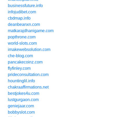
businessfuture.info
infojudibet.com
cbdmap.info
deanbeanxn.com
matkarajdhanigame.com
popthrone.com
world-slots.com
imakewebsolution.com
che-blog.com
pancakecoinz.com
flyfinley.com
prideconsultation.com
hountinglil.info
chakraaffirmations.net
bestjokes4u.com
lustgurgaon.com
geniejaar.com
bobbyslot.com