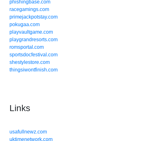
phishingbase.com
racegamings.com
primejackpotstay.com
pokugaa.com
playvaultgame.com
playgrandresorts.com
romsportal.com
sportsdocfestival.com
shestylestore.com
thingsiwontfinish.com
Links
usafullnewz.com
uktimenetwork.com