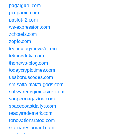
pagalguru.com
pcegame.com
pgslot-r2.com
ws-expression.com
zchotels.com
zepfo.com
technologynews5.com
teknoeduka.com
thenews-blog.com
todaycryptotimes.com
usabonuscodes.com
sm-satta-makta-gods.com
softwaredegimnasios.com
soopermagazine.com
spacecoastdailys.com
readytrademark.com
renovationsrated.com
scoziarestaurant.com