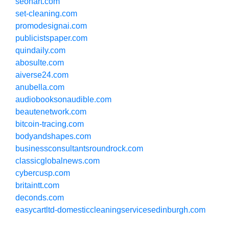
seohart.com
set-cleaning.com
promodesignai.com
publicistspaper.com
quindaily.com
abosulte.com
aiverse24.com
anubella.com
audiobooksonaudible.com
beautenetwork.com
bitcoin-tracing.com
bodyandshapes.com
businessconsultantsroundrock.com
classicglobalnews.com
cybercusp.com
britaintt.com
deconds.com
easycartltd-domesticcleaningservicesedinburgh.com