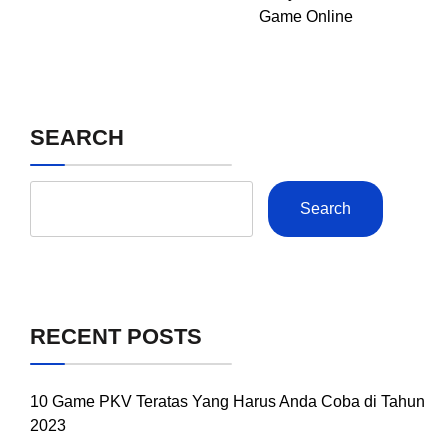
Game Online
SEARCH
Search
RECENT POSTS
10 Game PKV Teratas Yang Harus Anda Coba di Tahun
2023