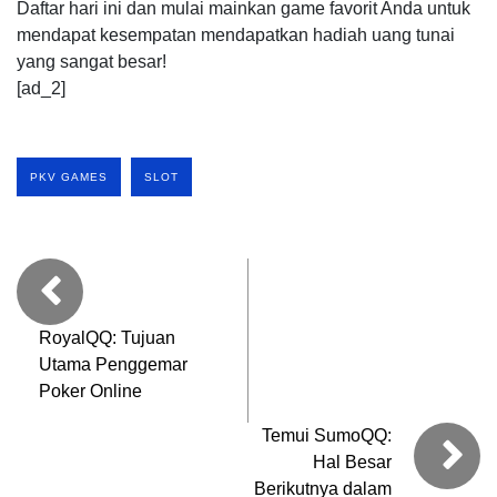
Daftar hari ini dan mulai mainkan game favorit Anda untuk
mendapat kesempatan mendapatkan hadiah uang tunai
yang sangat besar!
[ad_2]
PKV GAMES
SLOT
RoyalQQ: Tujuan
Utama Penggemar
Poker Online
Temui SumoQQ:
Hal Besar
Berikutnya dalam