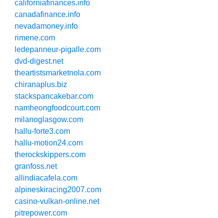
californiafinances.info
canadafinance.info
nevadamoney.info
rimene.com
ledepanneur-pigalle.com
dvd-digest.net
theartistsmarketnola.com
chiranaplus.biz
stackspancakebar.com
namheongfoodcourt.com
milanoglasgow.com
hallu-forte3.com
hallu-motion24.com
therockskippers.com
granfoss.net
allindiacafela.com
alpineskiracing2007.com
casino-vulkan-online.net
pitrepower.com