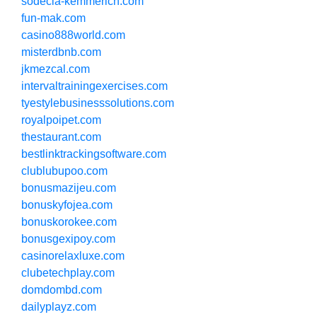
sodecia-kemmerich.com
fun-mak.com
casino888world.com
misterdbnb.com
jkmezcal.com
intervaltrainingexercises.com
tyestylebusinesssolutions.com
royalpoipet.com
thestaurant.com
bestlinktrackingsoftware.com
clublubupoo.com
bonusmazijeu.com
bonuskyfojea.com
bonuskorokee.com
bonusgexipoy.com
casinorelaxluxe.com
clubetechplay.com
domdombd.com
dailyplayz.com