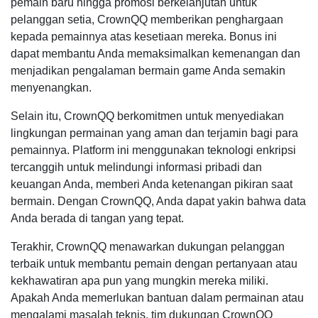
pemain baru hingga promosi berkelanjutan untuk
pelanggan setia, CrownQQ memberikan penghargaan
kepada pemainnya atas kesetiaan mereka. Bonus ini
dapat membantu Anda memaksimalkan kemenangan dan
menjadikan pengalaman bermain game Anda semakin
menyenangkan.
Selain itu, CrownQQ berkomitmen untuk menyediakan
lingkungan permainan yang aman dan terjamin bagi para
pemainnya. Platform ini menggunakan teknologi enkripsi
tercanggih untuk melindungi informasi pribadi dan
keuangan Anda, memberi Anda ketenangan pikiran saat
bermain. Dengan CrownQQ, Anda dapat yakin bahwa data
Anda berada di tangan yang tepat.
Terakhir, CrownQQ menawarkan dukungan pelanggan
terbaik untuk membantu pemain dengan pertanyaan atau
kekhawatiran apa pun yang mungkin mereka miliki.
Apakah Anda memerlukan bantuan dalam permainan atau
mengalami masalah teknis, tim dukungan CrownQQ