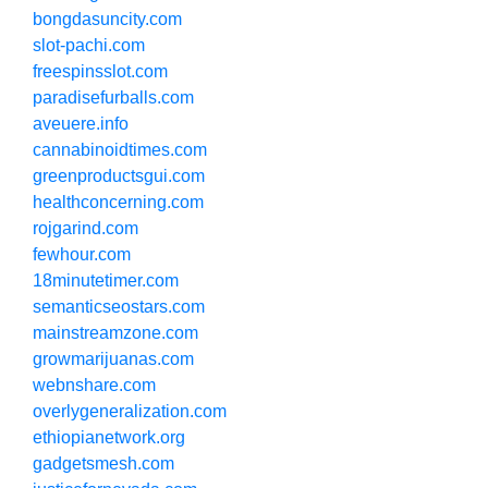
bongdasuncity.com
slot-pachi.com
freespinsslot.com
paradisefurballs.com
aveuere.info
cannabinoidtimes.com
greenproductsgui.com
healthconcerning.com
rojgarind.com
fewhour.com
18minutetimer.com
semanticseostars.com
mainstreamzone.com
growmarijuanas.com
webnshare.com
overlygeneralization.com
ethiopianetwork.org
gadgetsmesh.com