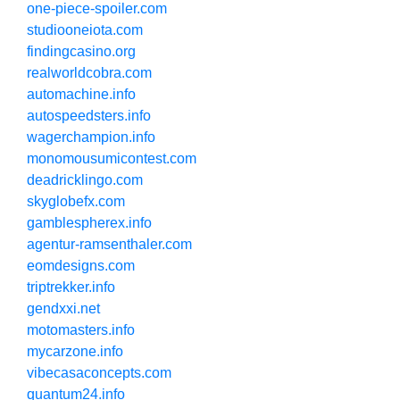
one-piece-spoiler.com
studiooneiota.com
findingcasino.org
realworldcobra.com
automachine.info
autospeedsters.info
wagerchampion.info
monomousumicontest.com
deadricklingo.com
skyglobefx.com
gamblespherex.info
agentur-ramsenthaler.com
eomdesigns.com
triptrekker.info
gendxxi.net
motomasters.info
mycarzone.info
vibecasaconcepts.com
quantum24.info