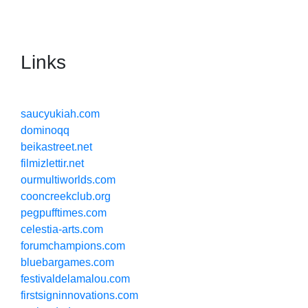
Links
saucyukiah.com
dominoqq
beikastreet.net
filmizlettir.net
ourmultiworlds.com
cooncreekclub.org
pegpufftimes.com
celestia-arts.com
forumchampions.com
bluebargames.com
festivaldelamalou.com
firstsigninnovations.com