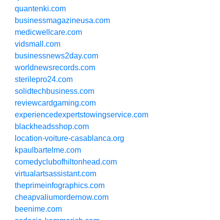
quantenki.com
businessmagazineusa.com
medicwellcare.com
vidsmall.com
businessnews2day.com
worldnewsrecords.com
sterilepro24.com
solidtechbusiness.com
reviewcardgaming.com
experiencedexpertstowingservice.com
blackheadsshop.com
location-voiture-casablanca.org
kpaulbartelme.com
comedyclubofhiltonhead.com
virtualartsassistant.com
theprimeinfographics.com
cheapvaliumordernow.com
beenime.com