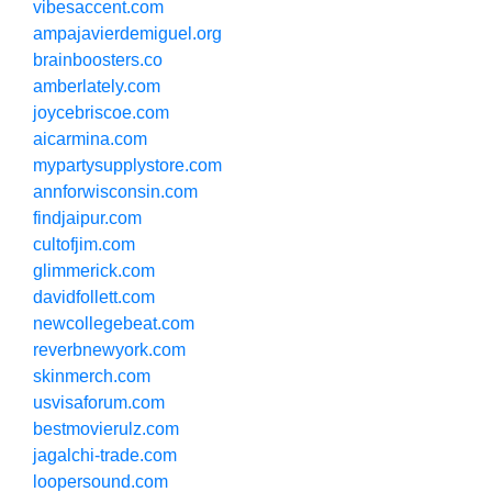
vibesaccent.com
ampajavierdemiguel.org
brainboosters.co
amberlately.com
joycebriscoe.com
aicarmina.com
mypartysupplystore.com
annforwisconsin.com
findjaipur.com
cultofjim.com
glimmerick.com
davidfollett.com
newcollegebeat.com
reverbnewyork.com
skinmerch.com
usvisaforum.com
bestmovierulz.com
jagalchi-trade.com
loopersound.com