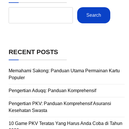
Search
RECENT POSTS
Memahami Sakong: Panduan Utama Permainan Kartu
Populer
Pengertian Aduqq: Panduan Komprehensif
Pengertian PKV: Panduan Komprehensif Asuransi
Kesehatan Swasta
10 Game PKV Teratas Yang Harus Anda Coba di Tahun