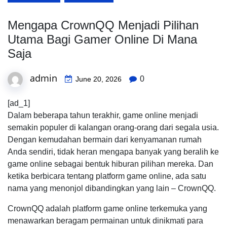
Mengapa CrownQQ Menjadi Pilihan
Utama Bagi Gamer Online Di Mana
Saja
admin
0
June 20, 2026
[ad_1]
Dalam beberapa tahun terakhir, game online menjadi
semakin populer di kalangan orang-orang dari segala usia.
Dengan kemudahan bermain dari kenyamanan rumah
Anda sendiri, tidak heran mengapa banyak yang beralih ke
game online sebagai bentuk hiburan pilihan mereka. Dan
ketika berbicara tentang platform game online, ada satu
nama yang menonjol dibandingkan yang lain – CrownQQ.
CrownQQ adalah platform game online terkemuka yang
menawarkan beragam permainan untuk dinikmati para