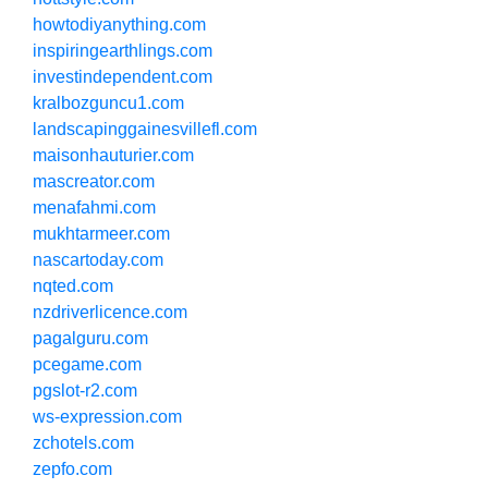
howtodiyanything.com
inspiringearthlings.com
investindependent.com
kralbozguncu1.com
landscapinggainesvillefl.com
maisonhauturier.com
mascreator.com
menafahmi.com
mukhtarmeer.com
nascartoday.com
nqted.com
nzdriverlicence.com
pagalguru.com
pcegame.com
pgslot-r2.com
ws-expression.com
zchotels.com
zepfo.com