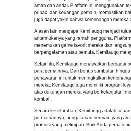
aman dan andal. Platform ini menggunakan tek
pribadi dan keuangan pemain, memastikan bah
juga dapat yakin bahwa kemenangan mereka a
Alasan lain mengapa Kemilauqq menjadi tujua
antarmukanya yang ramah pengguna. Platform
menemukan game favorit mereka dan langsung
berpengalaman atau pemula, Kemilauqq melaya
Selain itu, Kemilauqq menawarkan berbagai 
para pemainnya. Dari bonus sambutan hingg
penawaran ini untuk meningkatkan kemenan
mereka. Kemilauqq juga memiliki program lo
atas dukungan mereka yang berkelanjutan, mem
kembali.
Secara keseluruhan, Kemilauqq adalah tujua
permainannya, pengalaman bermain yang ama
promosi yang melimpah. Baik Anda pemain bias