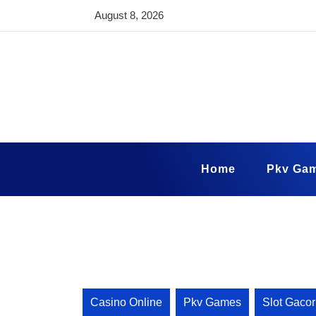
Skip
August 8, 2026
to
content
Mainkan slot gacor dengan deposit pulsa d
Slot Gaco
Home
Pkv Ga
Casino Online
Pkv Games
Slot Gacor