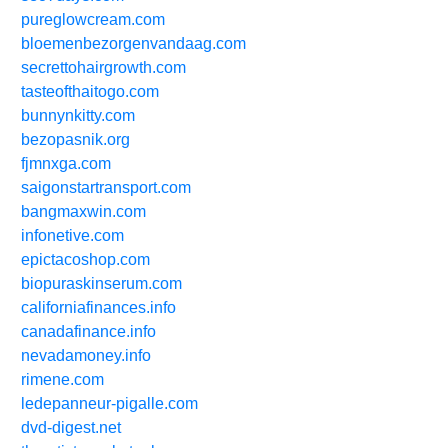
pureglowcream.com
bloemenbezorgenvandaag.com
secrettohairgrowth.com
tasteofthaitogo.com
bunnynkitty.com
bezopasnik.org
fjmnxga.com
saigonstartransport.com
bangmaxwin.com
infonetive.com
epictacoshop.com
biopuraskinserum.com
californiafinances.info
canadafinance.info
nevadamoney.info
rimene.com
ledepanneur-pigalle.com
dvd-digest.net