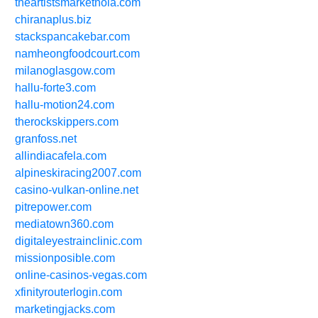
theartistsmarketnola.com
chiranaplus.biz
stackspancakebar.com
namheongfoodcourt.com
milanoglasgow.com
hallu-forte3.com
hallu-motion24.com
therockskippers.com
granfoss.net
allindiacafela.com
alpineskiracing2007.com
casino-vulkan-online.net
pitrepower.com
mediatown360.com
digitaleyestrainclinic.com
missionposible.com
online-casinos-vegas.com
xfinityrouterlogin.com
marketingjacks.com