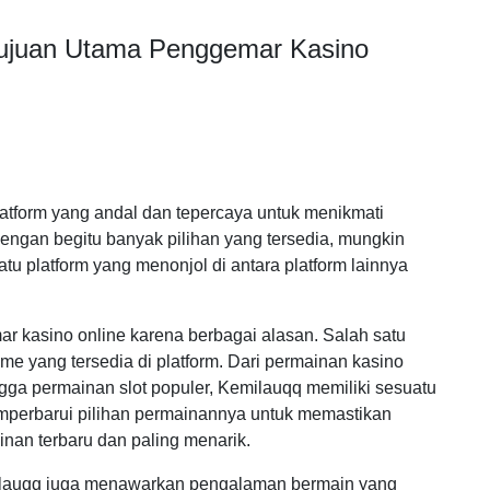
ujuan Utama Penggemar Kasino
tform yang andal dan tepercaya untuk menikmati
Dengan begitu banyak pilihan yang tersedia, mungkin
atu platform yang menonjol di antara platform lainnya
r kasino online karena berbagai alasan. Salah satu
e yang tersedia di platform. Dari permainan kasino
hingga permainan slot populer, Kemilauqq memiliki sesuatu
memperbarui pilihan permainannya untuk memastikan
nan terbaru dan paling menarik.
milauqq juga menawarkan pengalaman bermain yang