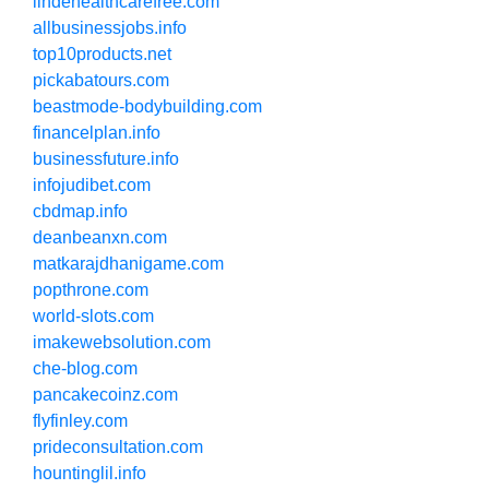
lindehealthcarefree.com
allbusinessjobs.info
top10products.net
pickabatours.com
beastmode-bodybuilding.com
financelplan.info
businessfuture.info
infojudibet.com
cbdmap.info
deanbeanxn.com
matkarajdhanigame.com
popthrone.com
world-slots.com
imakewebsolution.com
che-blog.com
pancakecoinz.com
flyfinley.com
prideconsultation.com
hountinglil.info