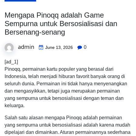
Mengapa Pinoqq adalah Game
Sempurna untuk Bersosialisasi dan
Bersenang-senang
admin
0
June 13, 2026
[ad_1]
Pinoqq, permainan kartu populer yang berasal dari
Indonesia, telah menjadi hiburan favorit banyak orang di
seluruh dunia. Permainan ini tidak hanya menyenangkan
dan mengasyikkan, tetapi juga merupakan permainan
yang sempurna untuk bersosialisasi dengan teman dan
keluarga.
Salah satu alasan mengapa Pinoqq adalah permainan
yang sempurna untuk bersosialisasi adalah karena mudah
dipelajari dan dimainkan. Aturan permainannya sederhana