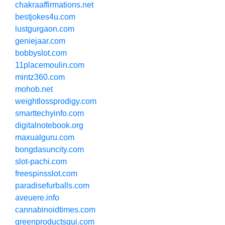
chakraaffirmations.net
bestjokes4u.com
lustgurgaon.com
geniejaar.com
bobbyslot.com
11placemoulin.com
mintz360.com
mohob.net
weightlossprodigy.com
smarttechyinfo.com
digitalnotebook.org
maxualguru.com
bongdasuncity.com
slot-pachi.com
freespinsslot.com
paradisefurballs.com
aveuere.info
cannabinoidtimes.com
greenproductsgui.com