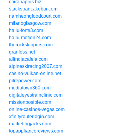
chiranaplus.biz
stackspancakebar.com
namheongfoodcourt.com
milanoglasgow.com
hallu-forte3.com
hallu-motion24.com
therockskippers.com
granfoss.net
allindiacafela.com
alpineskiracing2007.com
casino-vulkan-online.net
pitrepower.com
mediatown360.com
digitaleyestrainclinic.com
missionposible.com
online-casinos-vegas.com
xfinityrouterlogin.com
marketingjacks.com
topappliancereviews.com