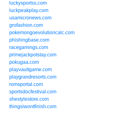
luckysportss.com
luckpeakplay.com
usamicronews.com
grofashion.com
pokemongoevolutioncalc.com
phishingbase.com
racegamings.com
primejackpotstay.com
pokugaa.com
playvaultgame.com
playgrandresorts.com
romsportal.com
sportsdocfestival.com
shestylestore.com
thingsiwontfinish.com