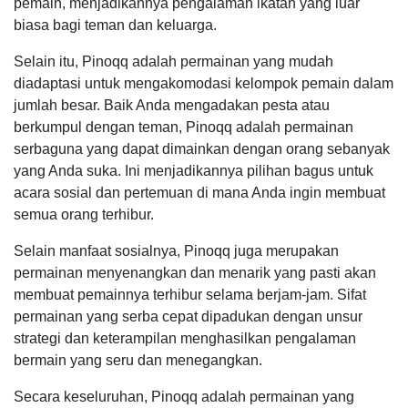
pemain, menjadikannya pengalaman ikatan yang luar
biasa bagi teman dan keluarga.
Selain itu, Pinoqq adalah permainan yang mudah
diadaptasi untuk mengakomodasi kelompok pemain dalam
jumlah besar. Baik Anda mengadakan pesta atau
berkumpul dengan teman, Pinoqq adalah permainan
serbaguna yang dapat dimainkan dengan orang sebanyak
yang Anda suka. Ini menjadikannya pilihan bagus untuk
acara sosial dan pertemuan di mana Anda ingin membuat
semua orang terhibur.
Selain manfaat sosialnya, Pinoqq juga merupakan
permainan menyenangkan dan menarik yang pasti akan
membuat pemainnya terhibur selama berjam-jam. Sifat
permainan yang serba cepat dipadukan dengan unsur
strategi dan keterampilan menghasilkan pengalaman
bermain yang seru dan menegangkan.
Secara keseluruhan, Pinoqq adalah permainan yang