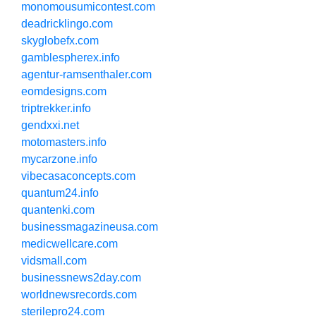
monomousumicontest.com
deadricklingo.com
skyglobefx.com
gamblespherex.info
agentur-ramsenthaler.com
eomdesigns.com
triptrekker.info
gendxxi.net
motomasters.info
mycarzone.info
vibecasaconcepts.com
quantum24.info
quantenki.com
businessmagazineusa.com
medicwellcare.com
vidsmall.com
businessnews2day.com
worldnewsrecords.com
sterilepro24.com