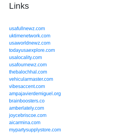
Links
usafullnewz.com
uktimenetwork.com
usaworldnewz.com
todayusaexplore.com
usalocality.com
usafournewz.com
thebalochhal.com
vehicularmaster.com
vibesaccent.com
ampajavierdemiguel.org
brainboosters.co
amberlately.com
joycebriscoe.com
aicarmina.com
mypartysupplystore.com