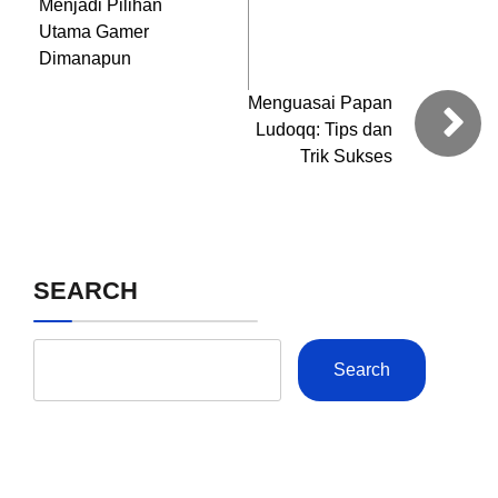
Menjadi Pilihan
Utama Gamer
Dimanapun
Menguasai Papan
Ludoqq: Tips dan
Trik Sukses
SEARCH
Search