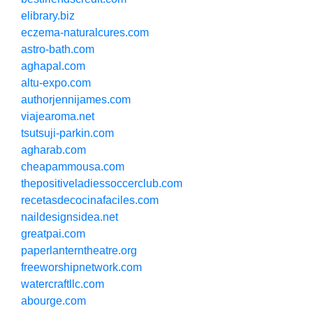
elibrary.biz
eczema-naturalcures.com
astro-bath.com
aghapal.com
altu-expo.com
authorjennijames.com
viajearoma.net
tsutsuji-parkin.com
agharab.com
cheapammousa.com
thepositiveladiessoccerclub.com
recetasdecocinafaciles.com
naildesignsidea.net
greatpai.com
paperlanterntheatre.org
freeworshipnetwork.com
watercraftllc.com
abourge.com