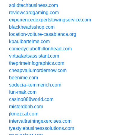
solidtechbusiness.com
reviewcardgaming.com
experiencedexpertstowingservice.com
blackheadsshop.com
location-voiture-casablanca.org
kpaulbartelme.com
comedyclubofhiltonhead.com
virtualartsassistant.com
theprimeinfographics.com
cheapvaliumordernow.com
beenime.com
sodecia-kemmerich.com
fun-mak.com
casino888world.com
misterdbnb.com
jkmezcal.com
intervaltrainingexercises.com
tyestylebusinesssolutions.com