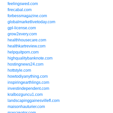
feelingswed.com
firecabal.com
forbessmagazine.com
globalmarketlivetoday.com
gpl-license.com
grow2every.com
healthhousecare.com
healthkartreview.com
helpquitporn.com
highqualitybanknote.com
hostingnews24.com
hottstyle.com
howtodiyanything.com
inspiringearthlings.com
investindependent.com
kralbozguncu1.com
landscapinggainesvillefl.com
maisonhauturier.com
mascreator.com