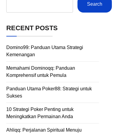
Search
RECENT POSTS
Domino99: Panduan Utama Strategi
Kemenangan
Memahami Dominoqq: Panduan
Komprehensif untuk Pemula
Panduan Utama Poker88: Strategi untuk
Sukses
10 Strategi Poker Penting untuk
Meningkatkan Permainan Anda
Ahliqq: Perjalanan Spiritual Menuju