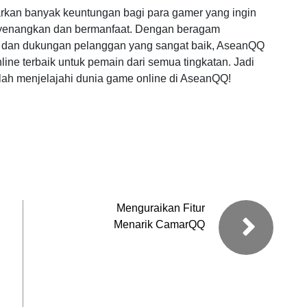
kan banyak keuntungan bagi para gamer yang ingin
enangkan dan bermanfaat. Dengan beragam
, dan dukungan pelanggan yang sangat baik, AseanQQ
ine terbaik untuk pemain dari semua tingkatan. Jadi
lah menjelajahi dunia game online di AseanQQ!
Menguraikan Fitur
Menarik CamarQQ