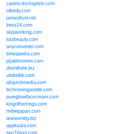
casino-tischspiele.com
otbody.com
jamestrust.net
trenz24.com
skipworking.com
loizbeauty.com
anyconverter.com
timespedia.com
jejakkrismon.com
diemthole.biz
ufabetkk.com
allquickmedia.com
technewsgazette.com
pureglowfacecream.com
kingofherrings.com
mrbetjapan.com
anewentity.biz
appkuala.com
seo7days.com