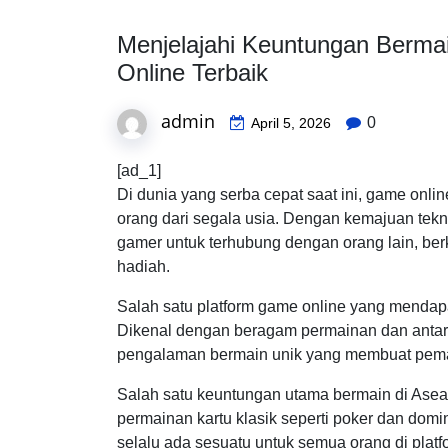
Menjelajahi Keuntungan Berma
Online Terbaik
admin
0
April 5, 2026
[ad_1]
Di dunia yang serba cepat saat ini, game onli
orang dari segala usia. Dengan kemajuan tek
gamer untuk terhubung dengan orang lain, b
hadiah.
Salah satu platform game online yang mendap
Dikenal dengan beragam permainan dan ant
pengalaman bermain unik yang membuat pemai
Salah satu keuntungan utama bermain di Ase
permainan kartu klasik seperti poker dan domi
selalu ada sesuatu untuk semua orang di plat