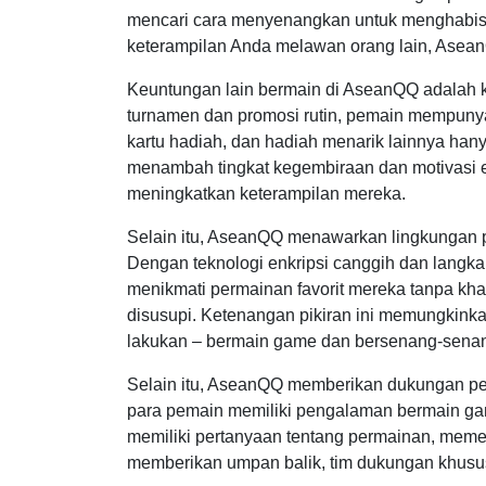
mencari cara menyenangkan untuk menghabiska
keterampilan Anda melawan orang lain, Asean
Keuntungan lain bermain di AseanQQ adalah
turnamen dan promosi rutin, pemain mempuny
kartu hadiah, dan hadiah menarik lainnya han
menambah tingkat kegembiraan dan motivasi e
meningkatkan keterampilan mereka.
Selain itu, AseanQQ menawarkan lingkungan 
Dengan teknologi enkripsi canggih dan langk
menikmati permainan favorit mereka tanpa kha
disusupi. Ketenangan pikiran ini memungkinka
lakukan – bermain game dan bersenang-sena
Selain itu, AseanQQ memberikan dukungan pe
para pemain memiliki pengalaman bermain g
memiliki pertanyaan tentang permainan, memerl
memberikan umpan balik, tim dukungan khusu