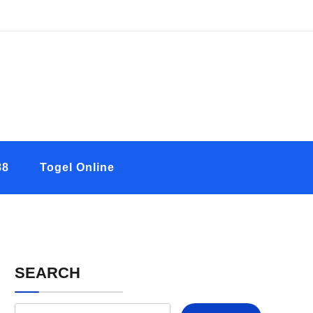
 yang seru dengan peluang menang besar setiap saat.
lsa: Cara Cepat
88
Togel Online
angan
SEARCH