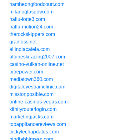
namheongfoodcourt.com
milanoglasgow.com
hallu-forte3.com
hallu-motion24.com
therockskippers.com
granfoss.net
allindiacafela.com
alpineskiracing2007.com
casino-vulkan-online.net
pitrepower.com
mediatown360.com
digitaleyestrainclinic.com
missionposible.com
online-casinos-vegas.com
xfinityrouterlogin.com
marketingjacks.com
topappliancereviews.com
trickytechupdates.com
hindiabhimaan.com