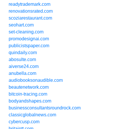
readytrademark.com
renovationsrated.com
scoziarestaurant.com
seohart.com
set-cleaning.com
promodesignai.com
publicistspaper.com
quindaily.com
abosulte.com
aiverse24.com
anubella.com
audiobooksonaudible.com
beautenetwork.com
bitcoin-tracing.com
bodyandshapes.com
businessconsultantsroundrock.com
classicglobalnews.com
cybercusp.com
britaintt.com