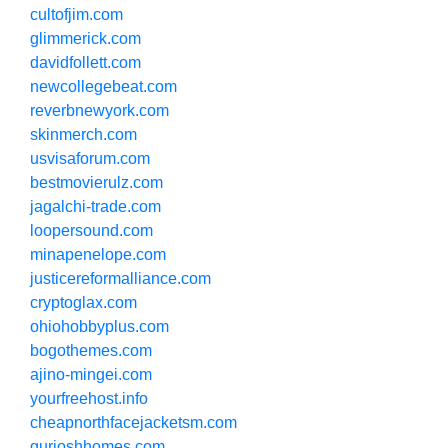
cultofjim.com
glimmerick.com
davidfollett.com
newcollegebeat.com
reverbnewyork.com
skinmerch.com
usvisaforum.com
bestmovierulz.com
jagalchi-trade.com
loopersound.com
minapenelope.com
justicereformalliance.com
cryptoglax.com
ohiohobbyplus.com
bogothemes.com
ajino-mingei.com
yourfreehost.info
cheapnorthfacejacketsm.com
gurjoshhomes.com