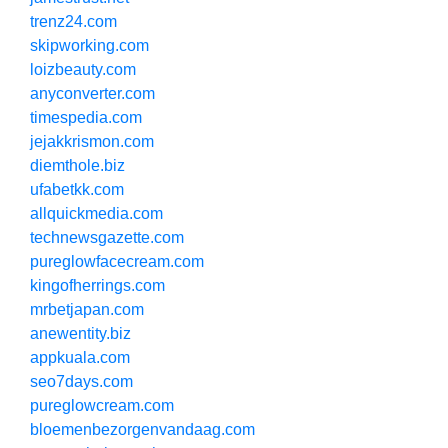
trenz24.com
skipworking.com
loizbeauty.com
anyconverter.com
timespedia.com
jejakkrismon.com
diemthole.biz
ufabetkk.com
allquickmedia.com
technewsgazette.com
pureglowfacecream.com
kingofherrings.com
mrbetjapan.com
anewentity.biz
appkuala.com
seo7days.com
pureglowcream.com
bloemenbezorgenvandaag.com