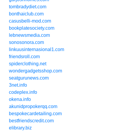
tombradydiet.com
bonthaiclub.com
casusbelli-mod.com
bookplatesociety.com
lebnewsmedia.com
sonosonora.com
linkuusinternasional1.com
friendsroll.com
spiderclothing.net
wondergadgetsshop.com
seatgurunews.com
3net.info
codeplex.info
okena.info
akunidpropokerqq.com
bespokecardetailing.com
bestfriendscredit.com
elibrary.biz