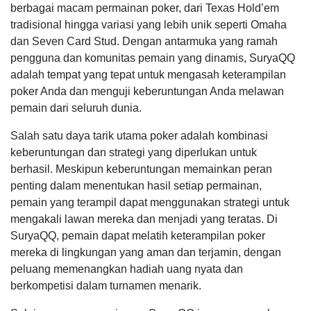
berbagai macam permainan poker, dari Texas Hold’em
tradisional hingga variasi yang lebih unik seperti Omaha
dan Seven Card Stud. Dengan antarmuka yang ramah
pengguna dan komunitas pemain yang dinamis, SuryaQQ
adalah tempat yang tepat untuk mengasah keterampilan
poker Anda dan menguji keberuntungan Anda melawan
pemain dari seluruh dunia.
Salah satu daya tarik utama poker adalah kombinasi
keberuntungan dan strategi yang diperlukan untuk
berhasil. Meskipun keberuntungan memainkan peran
penting dalam menentukan hasil setiap permainan,
pemain yang terampil dapat menggunakan strategi untuk
mengakali lawan mereka dan menjadi yang teratas. Di
SuryaQQ, pemain dapat melatih keterampilan poker
mereka di lingkungan yang aman dan terjamin, dengan
peluang memenangkan hadiah uang nyata dan
berkompetisi dalam turnamen menarik.