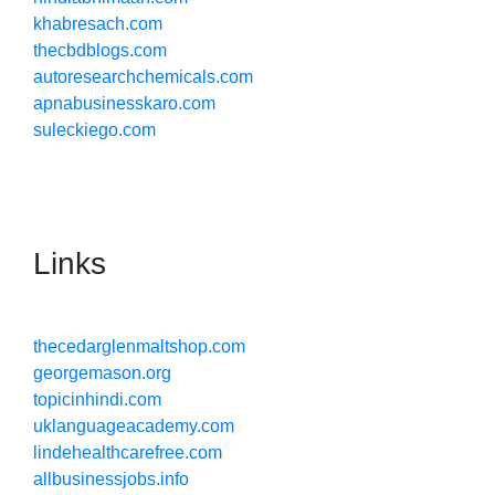
khabresach.com
thecbdblogs.com
autoresearchchemicals.com
apnabusinesskaro.com
suleckiego.com
Links
thecedarglenmaltshop.com
georgemason.org
topicinhindi.com
uklanguageacademy.com
lindehealthcarefree.com
allbusinessjobs.info