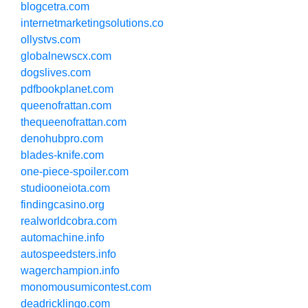
blogcetra.com
internetmarketingsolutions.co
ollystvs.com
globalnewscx.com
dogslives.com
pdfbookplanet.com
queenofrattan.com
thequeenofrattan.com
denohubpro.com
blades-knife.com
one-piece-spoiler.com
studiooneiota.com
findingcasino.org
realworldcobra.com
automachine.info
autospeedsters.info
wagerchampion.info
monomousumicontest.com
deadricklingo.com