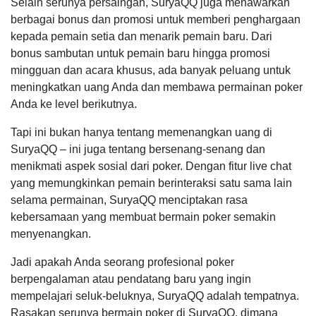
Selain serunya persaingan, SuryaQQ juga menawarkan
berbagai bonus dan promosi untuk memberi penghargaan
kepada pemain setia dan menarik pemain baru. Dari
bonus sambutan untuk pemain baru hingga promosi
mingguan dan acara khusus, ada banyak peluang untuk
meningkatkan uang Anda dan membawa permainan poker
Anda ke level berikutnya.
Tapi ini bukan hanya tentang memenangkan uang di
SuryaQQ – ini juga tentang bersenang-senang dan
menikmati aspek sosial dari poker. Dengan fitur live chat
yang memungkinkan pemain berinteraksi satu sama lain
selama permainan, SuryaQQ menciptakan rasa
kebersamaan yang membuat bermain poker semakin
menyenangkan.
Jadi apakah Anda seorang profesional poker
berpengalaman atau pendatang baru yang ingin
mempelajari seluk-beluknya, SuryaQQ adalah tempatnya.
Rasakan serunya bermain poker di SuryaQQ, dimana