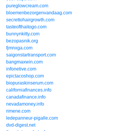
pureglowcream.com
bloemenbezorgenvandaag.com
secrettohairgrowth.com
tasteofthaitogo.com
bunnynkitty.com
bezopasnik.org
fjmnxga.com
saigonstartransport.com
bangmaxwin.com
infonetive.com
epictacoshop.com
biopuraskinserum.com
californiafinances.info
canadafinance.info
nevadamoney.info
rimene.com
ledepanneur-pigalle.com
dvd-digest.net