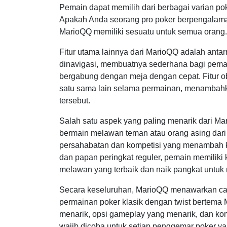
Pemain dapat memilih dari berbagai varian po
Apakah Anda seorang pro poker berpengalama
MarioQQ memiliki sesuatu untuk semua orang.
Fitur utama lainnya dari MarioQQ adalah ant
dinavigasi, membuatnya sederhana bagi pema
bergabung dengan meja dengan cepat. Fitur o
satu sama lain selama permainan, menambahka
tersebut.
Salah satu aspek yang paling menarik dari 
bermain melawan teman atau orang asing dari 
persahabatan dan kompetisi yang menambah 
dan papan peringkat reguler, pemain memilik
melawan yang terbaik dan naik pangkat untuk 
Secara keseluruhan, MarioQQ menawarkan ca
permainan poker klasik dengan twist bertem
menarik, opsi gameplay yang menarik, dan k
wajib dicoba untuk setiap penggemar poker y