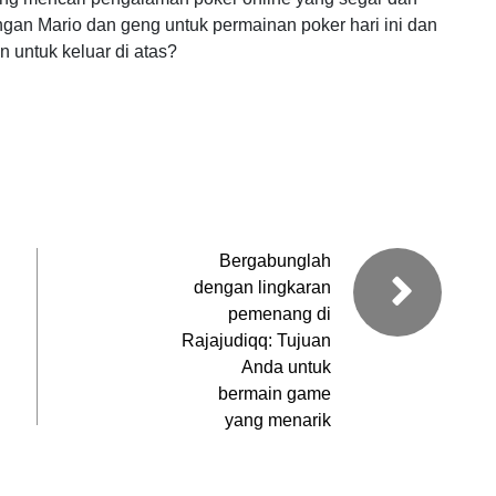
gan Mario dan geng untuk permainan poker hari ini dan
n untuk keluar di atas?
Bergabunglah
dengan lingkaran
pemenang di
Rajajudiqq: Tujuan
Anda untuk
bermain game
yang menarik