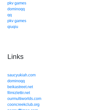
pkv games
dominoqq
qq
pkv games
qiuqiu
Links
saucyukiah.com
dominoqq
beikastreet.net
filmizlettir.net
ourmultiworlds.com
cooncreekclub.org