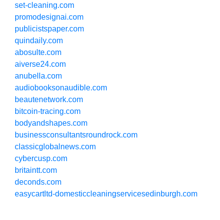
set-cleaning.com
promodesignai.com
publicistspaper.com
quindaily.com
abosulte.com
aiverse24.com
anubella.com
audiobooksonaudible.com
beautenetwork.com
bitcoin-tracing.com
bodyandshapes.com
businessconsultantsroundrock.com
classicglobalnews.com
cybercusp.com
britaintt.com
deconds.com
easycartltd-domesticcleaningservicesedinburgh.com