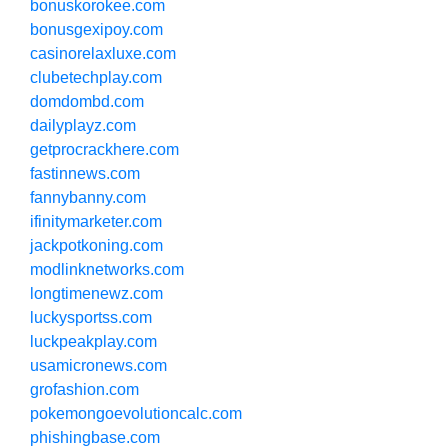
bonuskorokee.com
bonusgexipoy.com
casinorelaxluxe.com
clubetechplay.com
domdombd.com
dailyplayz.com
getprocrackhere.com
fastinnews.com
fannybanny.com
ifinitymarketer.com
jackpotkoning.com
modlinknetworks.com
longtimenewz.com
luckysportss.com
luckpeakplay.com
usamicronews.com
grofashion.com
pokemongoevolutioncalc.com
phishingbase.com