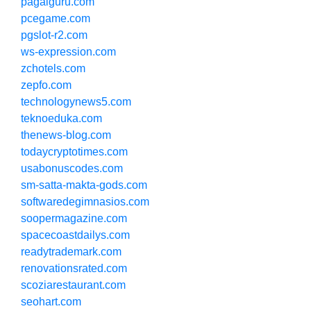
pagalguru.com
pcegame.com
pgslot-r2.com
ws-expression.com
zchotels.com
zepfo.com
technologynews5.com
teknoeduka.com
thenews-blog.com
todaycryptotimes.com
usabonuscodes.com
sm-satta-makta-gods.com
softwaredegimnasios.com
soopermagazine.com
spacecoastdailys.com
readytrademark.com
renovationsrated.com
scoziarestaurant.com
seohart.com