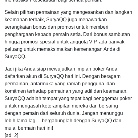
Selain pilihan permainan yang mengesankan dan langkah
keamanan terbaik, SuryaQQ juga menawarkan
serangkaian bonus dan promosi untuk memberi
penghargaan kepada pemain setia. Dari bonus sambutan
hingga promosi spesial untuk anggota VIP, ada banyak
peluang untuk memaksimalkan kemenangan Anda di
SuryaQQ.
Jadi jika Anda siap mewujudkan impian poker Anda,
daftarkan akun di SuryaQQ hari ini. Dengan beragam
permainan, antarmuka yang ramah pengguna, dan
komitmen terhadap permainan yang adil dan keamanan,
SuryaQQ adalah tempat yang tepat bagi penggemar poker
untuk mengasah keterampilan mereka dan bersaing
dengan pemain dari seluruh dunia. Jangan menunggu
lebih lama lagi – bergabunglah dengan SuryaQQ dan
mulai bermain hari ini!
[ad_2]