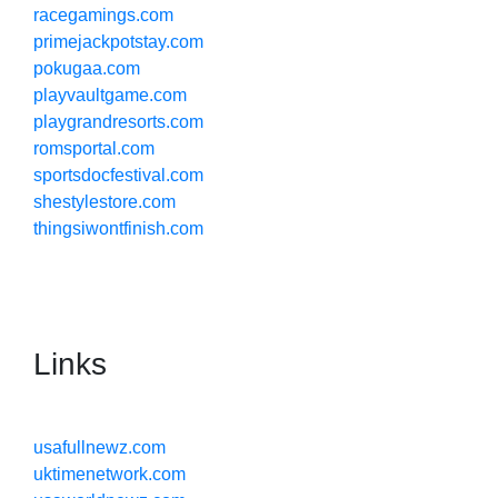
racegamings.com
primejackpotstay.com
pokugaa.com
playvaultgame.com
playgrandresorts.com
romsportal.com
sportsdocfestival.com
shestylestore.com
thingsiwontfinish.com
Links
usafullnewz.com
uktimenetwork.com