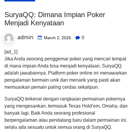
SuryaQQ: Dimana Impian Poker
Menjadi Kenyataan
admin
0
March 2, 2026
[ad_1]
Jika Anda seorang penggemar poker yang mencari tempat
di mana impian Anda bisa menjadi kenyataan, SuryaQQ
adalah jawabannya. Platform poker online ini menawarkan
pengalaman bermain unik dan menarik yang pasti akan
memuaskan pemain paling cerdas sekalipun.
SuryaQQ terkenal dengan rangkaian permainan pokernya
yang mengesankan, termasuk Texas Hold’em, Omaha, dan
banyak lagi. Baik Anda seorang profesional
berpengalaman atau pendatang baru dalam permainan ini,
selalu ada sesuatu untuk semua orang di SuryaQQ.