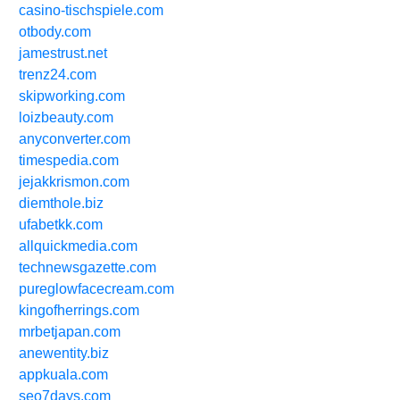
casino-tischspiele.com
otbody.com
jamestrust.net
trenz24.com
skipworking.com
loizbeauty.com
anyconverter.com
timespedia.com
jejakkrismon.com
diemthole.biz
ufabetkk.com
allquickmedia.com
technewsgazette.com
pureglowfacecream.com
kingofherrings.com
mrbetjapan.com
anewentity.biz
appkuala.com
seo7days.com