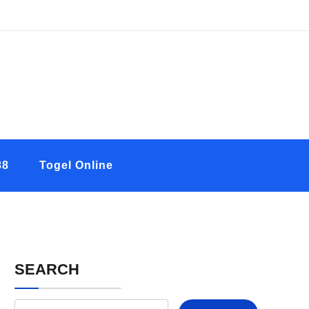
 yang seru dengan peluang menang besar setiap saat.
lsa: Cara Cepat
88
Togel Online
angan
SEARCH