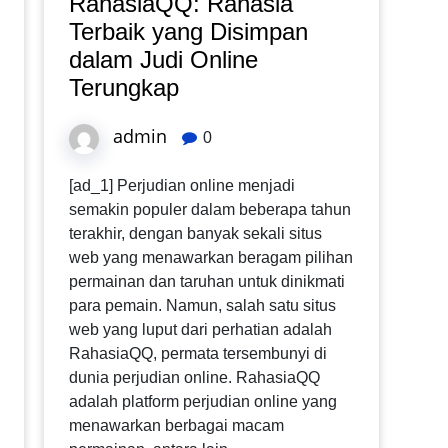
RahasiaQQ: Rahasia
Terbaik yang Disimpan
dalam Judi Online
Terungkap
admin
0
[ad_1] Perjudian online menjadi
semakin populer dalam beberapa tahun
terakhir, dengan banyak sekali situs
web yang menawarkan beragam pilihan
permainan dan taruhan untuk dinikmati
para pemain. Namun, salah satu situs
web yang luput dari perhatian adalah
RahasiaQQ, permata tersembunyi di
dunia perjudian online. RahasiaQQ
adalah platform perjudian online yang
menawarkan berbagai macam