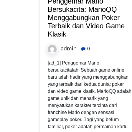
Penggemar Mario
Bersukacita: MarioQQ
Menggabungkan Poker
Terbaik dan Video Game
Klasik
admin
0
[ad_1] Penggemar Mario,
bersukacitalah! Sebuah game online
baru telah hadir yang menggabungkan
yang terbaik dari kedua dunia: poker
dan video game klasik. MarioQQ adalah
game unik dan menarik yang
menyatukan karakter tercinta dari
franchise Mario dengan sensasi
gameplay poker. Bagi yang belum
familiar, poker adalah permainan kartu