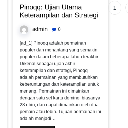
Pinoqq: Ujian Utama
1
Keterampilan dan Strategi
admin
0
[ad_1] Pinoqq adalah permainan
populer dan menantang yang semakin
populer dalam beberapa tahun terakhir.
Dikenal sebagai ujian akhir
keterampilan dan strategi, Pinoqq
adalah permainan yang membutuhkan
keberuntungan dan keterampilan untuk
menang. Permainan ini dimainkan
dengan satu set kartu domino, biasanya
28 ubin, dan dapat dimainkan oleh dua
pemain atau lebih. Tujuan permainan ini
adalah menjadi…