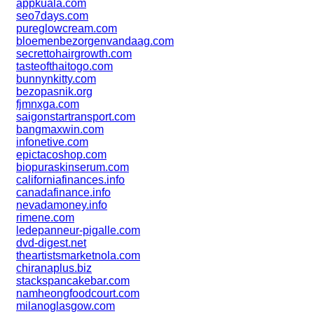
appkuala.com
seo7days.com
pureglowcream.com
bloemenbezorgenvandaag.com
secrettohairgrowth.com
tasteofthaitogo.com
bunnynkitty.com
bezopasnik.org
fjmnxga.com
saigonstartransport.com
bangmaxwin.com
infonetive.com
epictacoshop.com
biopuraskinserum.com
californiafinances.info
canadafinance.info
nevadamoney.info
rimene.com
ledepanneur-pigalle.com
dvd-digest.net
theartistsmarketnola.com
chiranaplus.biz
stackspancakebar.com
namheongfoodcourt.com
milanoglasgow.com