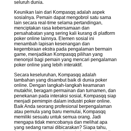
seluruh dunia.
Keunikan lain dari Kompasqq adalah aspek
sosialnya. Pemain dapat mengobrol satu sama
lain secara real-time selama pertandingan,
menciptakan rasa kebersamaan dan
persahabatan yang sering kali kurang di platform
poker online lainnya. Elemen sosial ini
menambah lapisan kesenangan dan
kegembiraan ekstra pada pengalaman bermain
game, menjadikan Kompasqq pilihan yang
menonjol bagi pemain yang mencari pengalaman
poker online yang lebih interaktif.
Secara keseluruhan, Kompasqq adalah
tambahan yang disambut baik di dunia poker
online. Dengan langkah-langkah keamanan
mutakhir, beragam permainan dan turnamen, dan
penekanan pada interaksi sosial, Kompasqq siap
menjadi pemimpin dalam industri poker online.
Baik Anda seorang profesional berpengalaman
atau pemula yang baru memulai, Kompasqq
memiliki sesuatu untuk semua orang. Jadi
mengapa tidak mencobanya dan melihat apa
yang sedang ramai dibicarakan? Siapa tahu,