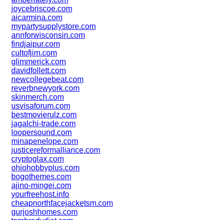
joycebriscoe.com
aicarmina.com
mypartysupplystore.com
annforwisconsin.com
findjaipur.com
cultofjim.com
glimmerick.com
davidfollett.com
newcollegebeat.com
reverbnewyork.com
skinmerch.com
usvisaforum.com
bestmovierulz.com
jagalchi-trade.com
loopersound.com
minapenelope.com
justicereformalliance.com
cryptoglax.com
ohiohobbyplus.com
bogothemes.com
ajino-mingei.com
yourfreehost.info
cheapnorthfacejacketsm.com
gurjoshhomes.com