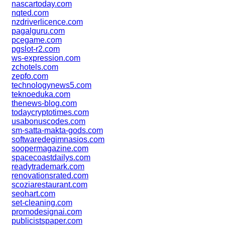
nascartoday.com
nqted.com
nzdriverlicence.com
pagalguru.com
pcegame.com
pgslot-r2.com
ws-expression.com
zchotels.com
zepfo.com
technologynews5.com
teknoeduka.com
thenews-blog.com
todaycryptotimes.com
usabonuscodes.com
sm-satta-makta-gods.com
softwaredegimnasios.com
soopermagazine.com
spacecoastdailys.com
readytrademark.com
renovationsrated.com
scoziarestaurant.com
seohart.com
set-cleaning.com
promodesignai.com
publicistspaper.com