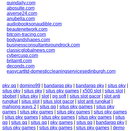
quindaily.com
abosulte.com
aiverse24.com
anubella.com
audiobooksonaudible.com
beautenetwork.com
bitcoin-tracing.com
bodyandshapes.com
businessconsultantsroundrock.com
classicglobalnews.com
cybercusp.com
britaintt.com
deconds.com
easycartltd-domesticcleaningservicesedinburgh.com
pkv qq
|
domino99
|
bandarqq pkv
|
bandarqq pkv
|
situs pkv
|
situs pkv
|
situs pkv
|
situs pkv games
|
x500 slot
|
situs slot
|
sbobet
|
situs pkv
|
slot
|
pg soft
|
situs slot gacor
|
slot anti
rungkat
|
situs slot
|
situs slot gacor
|
slot anti rungkat
|
mahjong ways 2
|
situs qq
|
situs pkv games
|
situs pkv
games
|
situs pkv games
|
situs pkv games
|
situs pkv games
|
situs pkv games
|
situs pkv games
|
situs pkv games
|
situs
qq
|
situs qq
|
situs qq
|
pkv games
|
situs qq
|
bandarqq pkv
|
situs pkv games
|
situs pkv games
|
situs pkv games
|
demo