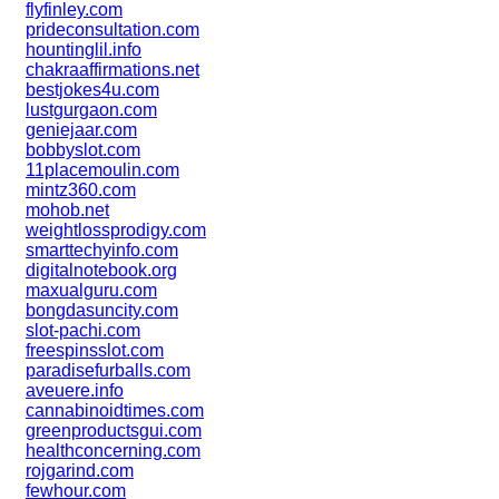
flyfinley.com
prideconsultation.com
hountinglil.info
chakraaffirmations.net
bestjokes4u.com
lustgurgaon.com
geniejaar.com
bobbyslot.com
11placemoulin.com
mintz360.com
mohob.net
weightlossprodigy.com
smarttechyinfo.com
digitalnotebook.org
maxualguru.com
bongdasuncity.com
slot-pachi.com
freespinsslot.com
paradisefurballs.com
aveuere.info
cannabinoidtimes.com
greenproductsgui.com
healthconcerning.com
rojgarind.com
fewhour.com