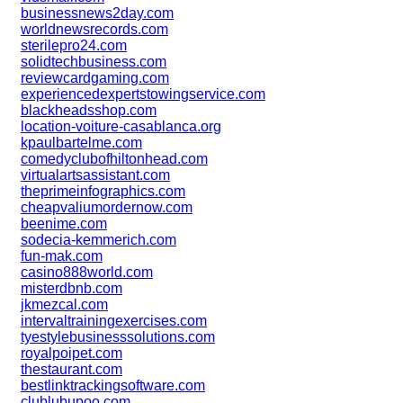
businessnews2day.com
worldnewsrecords.com
sterilepro24.com
solidtechbusiness.com
reviewcardgaming.com
experiencedexpertstowingservice.com
blackheadsshop.com
location-voiture-casablanca.org
kpaulbartelme.com
comedyclubofhiltonhead.com
virtualartsassistant.com
theprimeinfographics.com
cheapvaliumordernow.com
beenime.com
sodecia-kemmerich.com
fun-mak.com
casino888world.com
misterdbnb.com
jkmezcal.com
intervaltrainingexercises.com
tyestylebusinesssolutions.com
royalpoipet.com
thestaurant.com
bestlinktrackingsoftware.com
clublubupoo.com