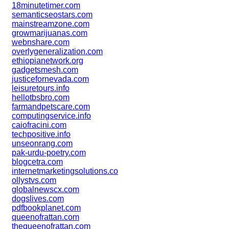
18minutetimer.com
semanticseostars.com
mainstreamzone.com
growmarijuanas.com
webnshare.com
overlygeneralization.com
ethiopianetwork.org
gadgetsmesh.com
justicefornevada.com
leisuretours.info
hellotbsbro.com
farmandpetscare.com
computingservice.info
caiofracini.com
techpositive.info
unseonrang.com
pak-urdu-poetry.com
blogcetra.com
internetmarketingsolutions.co
ollystvs.com
globalnewscx.com
dogslives.com
pdfbookplanet.com
queenofrattan.com
thequeenofrattan.com