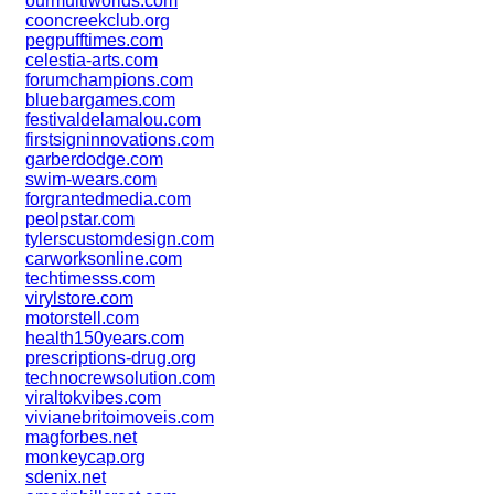
ourmultiworlds.com
cooncreekclub.org
pegpufftimes.com
celestia-arts.com
forumchampions.com
bluebargames.com
festivaldelamalou.com
firstsigninnovations.com
garberdodge.com
swim-wears.com
forgrantedmedia.com
peolpstar.com
tylerscustomdesign.com
carworksonline.com
techtimesss.com
virylstore.com
motorstell.com
health150years.com
prescriptions-drug.org
technocrewsolution.com
viraltokvibes.com
vivianebritoimoveis.com
magforbes.net
monkeycap.org
sdenix.net