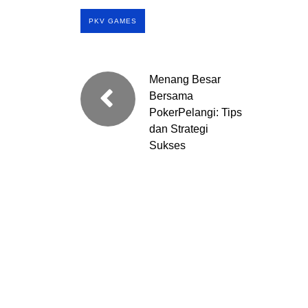
PKV GAMES
Menang Besar
Bersama
PokerPelangi: Tips
dan Strategi
Sukses