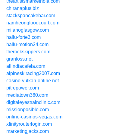
theartistsmarketnola.com
chiranaplus.biz
stackspancakebar.com
namheongfoodcourt.com
milanoglasgow.com
hallu-forte3.com
hallu-motion24.com
therockskippers.com
granfoss.net
allindiacafela.com
alpineskiracing2007.com
casino-vulkan-online.net
pitrepower.com
mediatown360.com
digitaleyestrainclinic.com
missionposible.com
online-casinos-vegas.com
xfinityrouterlogin.com
marketingjacks.com