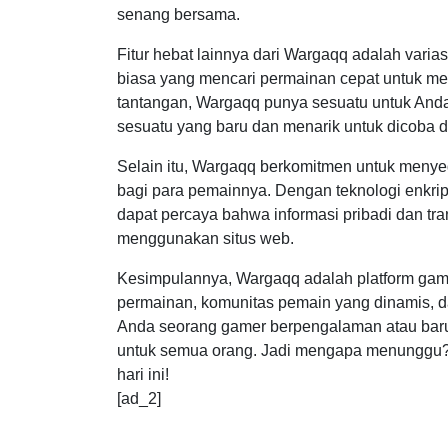
senang bersama.
Fitur hebat lainnya dari Wargaqq adalah vari
biasa yang mencari permainan cepat untuk me
tantangan, Wargaqq punya sesuatu untuk Anda.
sesuatu yang baru dan menarik untuk dicoba di
Selain itu, Wargaqq berkomitmen untuk meny
bagi para pemainnya. Dengan teknologi enkrips
dapat percaya bahwa informasi pribadi dan tr
menggunakan situs web.
Kesimpulannya, Wargaqq adalah platform gam
permainan, komunitas pemain yang dinamis, d
Anda seorang gamer berpengalaman atau bar
untuk semua orang. Jadi mengapa menunggu?
hari ini!
[ad_2]