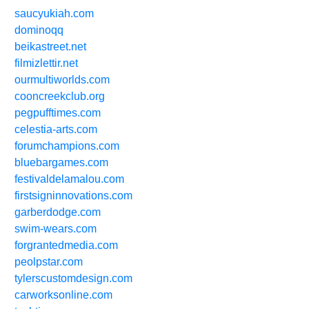
saucyukiah.com
dominoqq
beikastreet.net
filmizlettir.net
ourmultiworlds.com
cooncreekclub.org
pegpufftimes.com
celestia-arts.com
forumchampions.com
bluebargames.com
festivaldelamalou.com
firstsigninnovations.com
garberdodge.com
swim-wears.com
forgrantedmedia.com
peolpstar.com
tylerscustomdesign.com
carworksonline.com