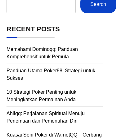
Search
RECENT POSTS
Memahami Dominoqq: Panduan
Komprehensif untuk Pemula
Panduan Utama Poker88: Strategi untuk
Sukses
10 Strategi Poker Penting untuk
Meningkatkan Permainan Anda
Ahliqq: Perjalanan Spiritual Menuju
Penemuan dan Pemenuhan Diri
Kuasai Seni Poker di WarnetQQ – Gerbang