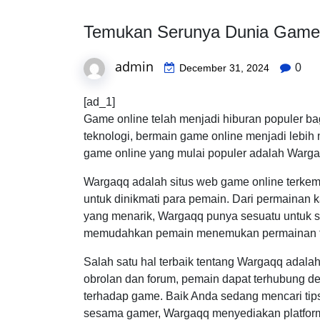
Temukan Serunya Dunia Game 
admin
0
December 31, 2024
[ad_1]
Game online telah menjadi hiburan populer ba
teknologi, bermain game online menjadi lebih
game online yang mulai populer adalah Warga
Wargaqq adalah situs web game online terk
untuk dinikmati para pemain. Dari permainan ka
yang menarik, Wargaqq punya sesuatu untuk s
memudahkan pemain menemukan permainan fav
Salah satu hal terbaik tentang Wargaqq adal
obrolan dan forum, pemain dapat terhubung d
terhadap game. Baik Anda sedang mencari tips
sesama gamer, Wargaqq menyediakan platform 