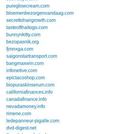
pureglowcream.com
bloemenbezorgenvandaag.com
secrettohairgrowth.com
tasteofthaitogo.com
bunnynkitty.com
bezopasnik.org
fjmnxga.com
saigonstartransport.com
bangmaxwin.com
infonetive.com
epictacoshop.com
biopuraskinserum.com
californiafinances.info
canadafinance.info
nevadamoney.info
rimene.com
ledepanneur-pigalle.com
dvd-digest.net